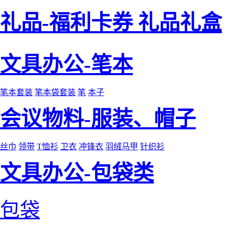
礼品-福利卡券 礼品礼盒
文具办公-笔本
笔本套装
笔本袋套装
笔
本子
会议物料-服装、帽子
丝巾
领带
T恤衫
卫衣
冲锋衣
羽绒马甲
针织衫
文具办公-包袋类
包袋