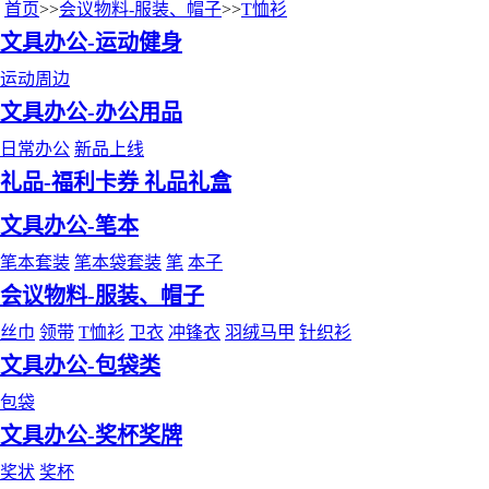
首页
>>
会议物料-服装、帽子
>>
T恤衫
文具办公-运动健身
运动周边
文具办公-办公用品
日常办公
新品上线
礼品-福利卡券 礼品礼盒
文具办公-笔本
笔本套装
笔本袋套装
笔
本子
会议物料-服装、帽子
丝巾
领带
T恤衫
卫衣
冲锋衣
羽绒马甲
针织衫
文具办公-包袋类
包袋
文具办公-奖杯奖牌
奖状
奖杯