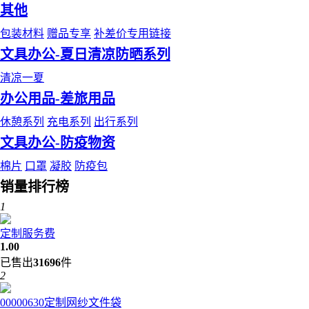
其他
包装材料
赠品专享
补差价专用链接
文具办公-夏日清凉防晒系列
清凉一夏
办公用品-差旅用品
休憩系列
充电系列
出行系列
文具办公-防疫物资
棉片
口罩
凝胶
防疫包
销量排行榜
1
定制服务费
1.00
已售出
31696
件
2
00000630定制网纱文件袋