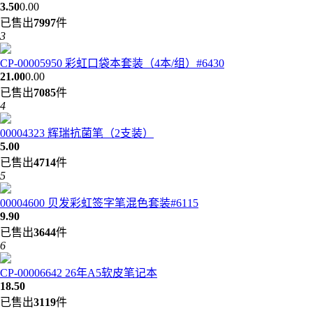
3.50
0.00
已售出
7997
件
3
CP-00005950 彩虹口袋本套装（4本/组）#6430
21.00
0.00
已售出
7085
件
4
00004323 辉瑞抗菌笔（2支装）
5.00
已售出
4714
件
5
00004600 贝发彩虹签字笔混色套装#6115
9.90
已售出
3644
件
6
CP-00006642 26年A5软皮笔记本
18.50
已售出
3119
件