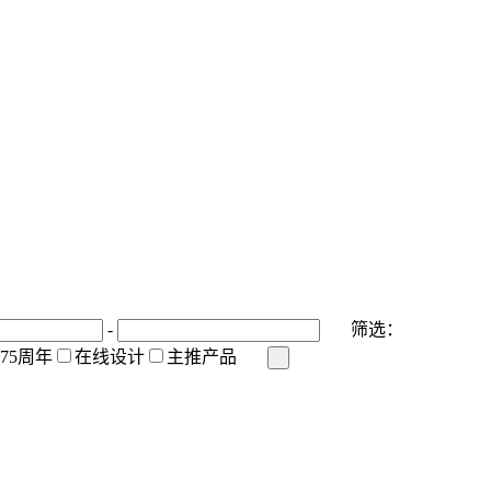
-
筛选：
175周年
在线设计
主推产品