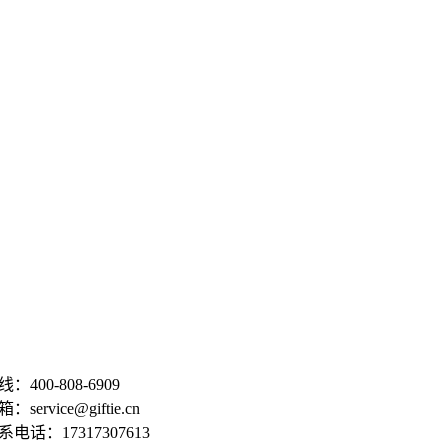
：400-808-6909
service@giftie.cn
电话：17317307613