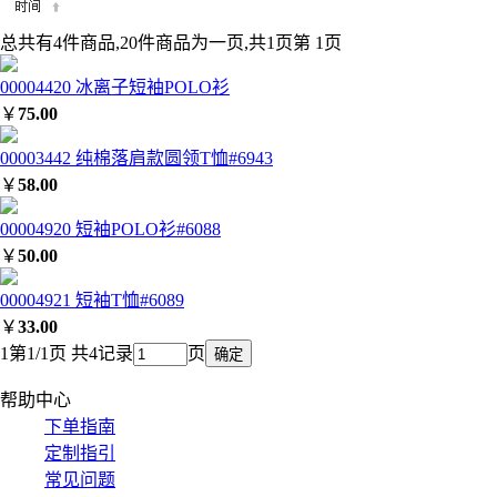
总共有4件商品,20件商品为一页,共1页第 1页
00004420 冰离子短袖POLO衫
￥
75.00
00003442 纯棉落肩款圆领T恤#6943
￥
58.00
00004920 短袖POLO衫#6088
￥
50.00
00004921 短袖T恤#6089
￥
33.00
1
第1/1页 共4记录
页
帮助中心
下单指南
定制指引
常见问题