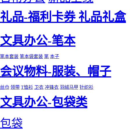
礼品-福利卡券 礼品礼盒
文具办公-笔本
笔本套装
笔本袋套装
笔
本子
会议物料-服装、帽子
丝巾
领带
T恤衫
卫衣
冲锋衣
羽绒马甲
针织衫
文具办公-包袋类
包袋