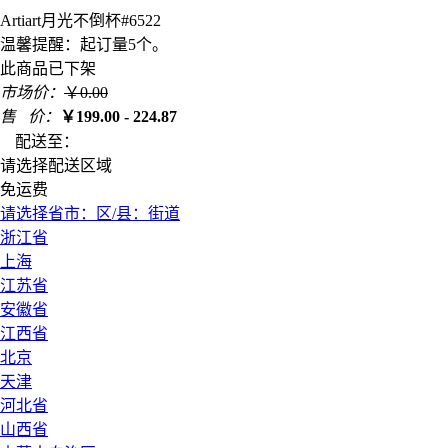
Artiart月光不倒杯#6522
温馨提醒：起订量5个。
此商品已下架
市场价：
￥
0.00
售 价：
￥
199.00 - 224.87
配送至：
请选择配送区域
免运费
请选择省
市：
区/县：
街道
浙江省
上海
江苏省
安徽省
江西省
北京
天津
河北省
山西省