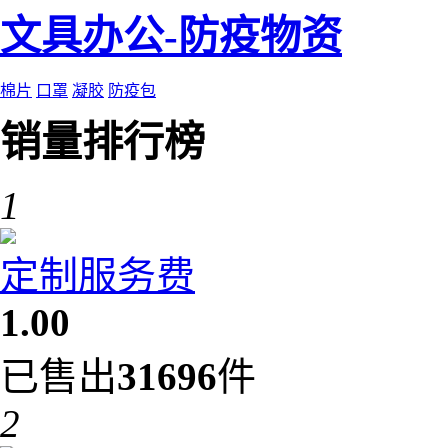
文具办公-防疫物资
棉片
口罩
凝胶
防疫包
销量排行榜
1
定制服务费
1.00
已售出
31696
件
2