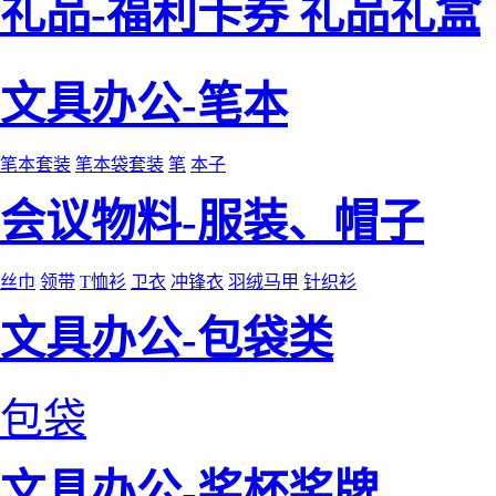
礼品-福利卡券 礼品礼盒
文具办公-笔本
笔本套装
笔本袋套装
笔
本子
会议物料-服装、帽子
丝巾
领带
T恤衫
卫衣
冲锋衣
羽绒马甲
针织衫
文具办公-包袋类
包袋
文具办公-奖杯奖牌