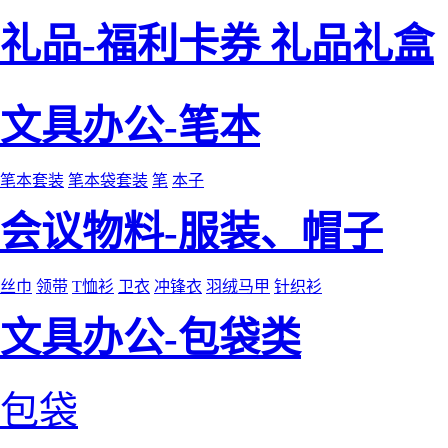
礼品-福利卡券 礼品礼盒
文具办公-笔本
笔本套装
笔本袋套装
笔
本子
会议物料-服装、帽子
丝巾
领带
T恤衫
卫衣
冲锋衣
羽绒马甲
针织衫
文具办公-包袋类
包袋