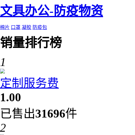
文具办公-防疫物资
棉片
口罩
凝胶
防疫包
销量排行榜
1
定制服务费
1.00
已售出
31696
件
2