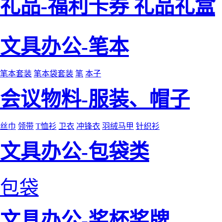
礼品-福利卡券 礼品礼盒
文具办公-笔本
笔本套装
笔本袋套装
笔
本子
会议物料-服装、帽子
丝巾
领带
T恤衫
卫衣
冲锋衣
羽绒马甲
针织衫
文具办公-包袋类
包袋
文具办公-奖杯奖牌