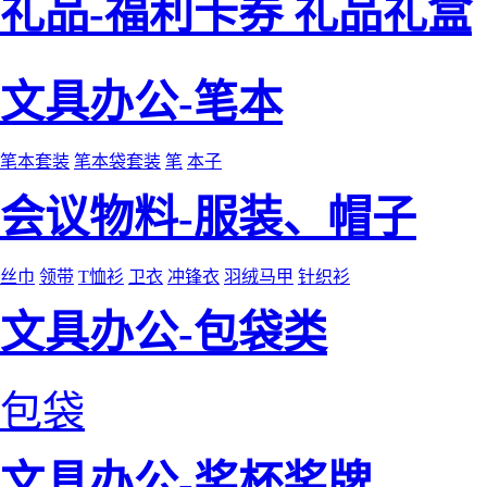
礼品-福利卡券 礼品礼盒
文具办公-笔本
笔本套装
笔本袋套装
笔
本子
会议物料-服装、帽子
丝巾
领带
T恤衫
卫衣
冲锋衣
羽绒马甲
针织衫
文具办公-包袋类
包袋
文具办公-奖杯奖牌