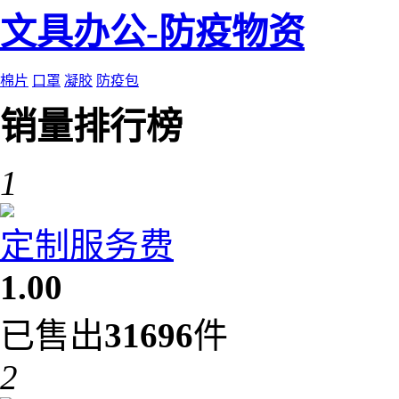
文具办公-防疫物资
棉片
口罩
凝胶
防疫包
销量排行榜
1
定制服务费
1.00
已售出
31696
件
2