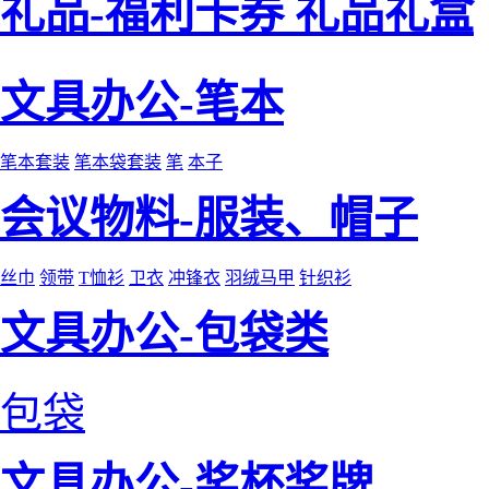
礼品-福利卡券 礼品礼盒
文具办公-笔本
笔本套装
笔本袋套装
笔
本子
会议物料-服装、帽子
丝巾
领带
T恤衫
卫衣
冲锋衣
羽绒马甲
针织衫
文具办公-包袋类
包袋
文具办公-奖杯奖牌