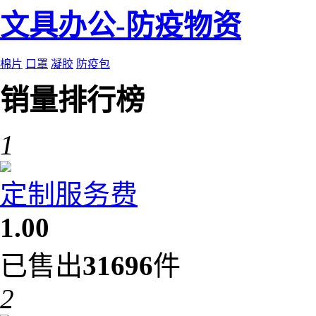
文具办公-防疫物资
棉片
口罩
凝胶
防疫包
销量排行榜
1
定制服务费
1.00
已售出
31696
件
2