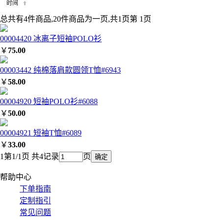
总共有4件商品,20件商品为一页,共1页第 1页
00004420 冰离子短袖POLO衫
￥
75.00
00003442 纯棉落肩款圆领T恤#6943
￥
58.00
00004920 短袖POLO衫#6088
￥
50.00
00004921 短袖T恤#6089
￥
33.00
1
第1/1页 共4记录
页
帮助中心
下单指南
定制指引
常见问题