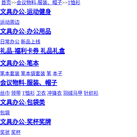
首页
>>
会议物料-服装、帽子
>>
T恤衫
文具办公-运动健身
运动周边
文具办公-办公用品
日常办公
新品上线
礼品-福利卡券 礼品礼盒
文具办公-笔本
笔本套装
笔本袋套装
笔
本子
会议物料-服装、帽子
丝巾
领带
T恤衫
卫衣
冲锋衣
羽绒马甲
针织衫
文具办公-包袋类
包袋
文具办公-奖杯奖牌
奖状
奖杯