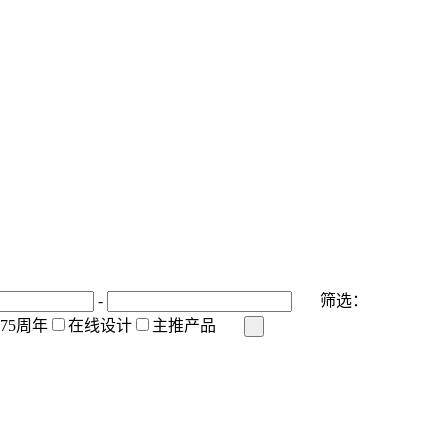
-
筛选：
175周年
在线设计
主推产品