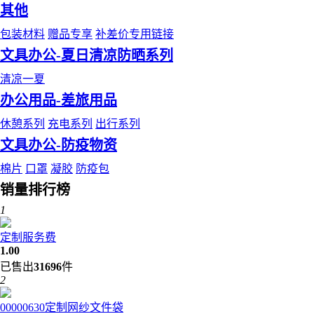
其他
包装材料
赠品专享
补差价专用链接
文具办公-夏日清凉防晒系列
清凉一夏
办公用品-差旅用品
休憩系列
充电系列
出行系列
文具办公-防疫物资
棉片
口罩
凝胶
防疫包
销量排行榜
1
定制服务费
1.00
已售出
31696
件
2
00000630定制网纱文件袋