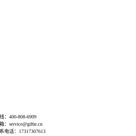
：400-808-6909
service@giftie.cn
电话：17317307613