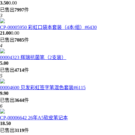
3.50
0.00
已售出
7997
件
3
CP-00005950 彩虹口袋本套装（4本/组）#6430
21.00
0.00
已售出
7085
件
4
00004323 辉瑞抗菌笔（2支装）
5.00
已售出
4714
件
5
00004600 贝发彩虹签字笔混色套装#6115
9.90
已售出
3644
件
6
CP-00006642 26年A5软皮笔记本
18.50
已售出
3119
件