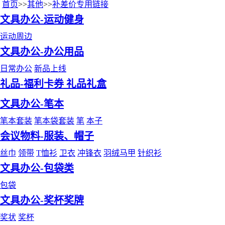
首页
>>
其他
>>
补差价专用链接
文具办公-运动健身
运动周边
文具办公-办公用品
日常办公
新品上线
礼品-福利卡券 礼品礼盒
文具办公-笔本
笔本套装
笔本袋套装
笔
本子
会议物料-服装、帽子
丝巾
领带
T恤衫
卫衣
冲锋衣
羽绒马甲
针织衫
文具办公-包袋类
包袋
文具办公-奖杯奖牌
奖状
奖杯