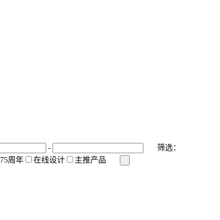
-
筛选：
175周年
在线设计
主推产品