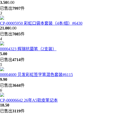
3.50
0.00
已售出
7997
件
3
CP-00005950 彩虹口袋本套装（4本/组）#6430
21.00
0.00
已售出
7085
件
4
00004323 辉瑞抗菌笔（2支装）
5.00
已售出
4714
件
5
00004600 贝发彩虹签字笔混色套装#6115
9.90
已售出
3644
件
6
CP-00006642 26年A5软皮笔记本
18.50
已售出
3119
件