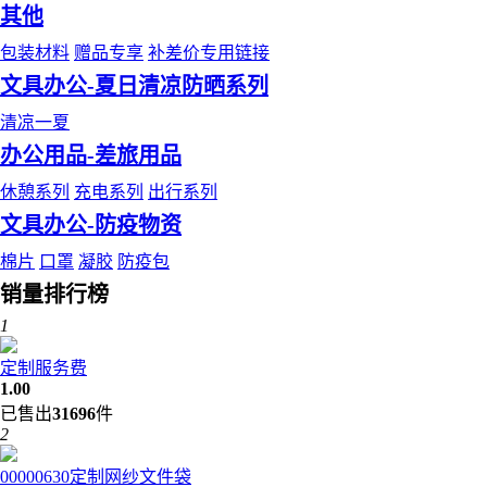
其他
包装材料
赠品专享
补差价专用链接
文具办公-夏日清凉防晒系列
清凉一夏
办公用品-差旅用品
休憩系列
充电系列
出行系列
文具办公-防疫物资
棉片
口罩
凝胶
防疫包
销量排行榜
1
定制服务费
1.00
已售出
31696
件
2
00000630定制网纱文件袋