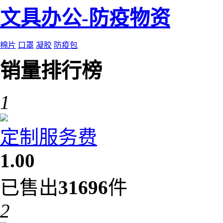
文具办公-防疫物资
棉片
口罩
凝胶
防疫包
销量排行榜
1
定制服务费
1.00
已售出
31696
件
2