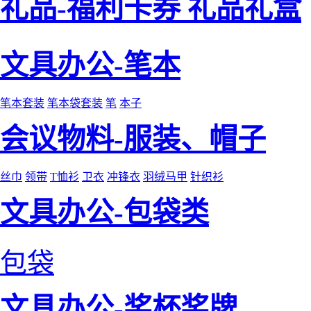
礼品-福利卡券 礼品礼盒
文具办公-笔本
笔本套装
笔本袋套装
笔
本子
会议物料-服装、帽子
丝巾
领带
T恤衫
卫衣
冲锋衣
羽绒马甲
针织衫
文具办公-包袋类
包袋
文具办公-奖杯奖牌