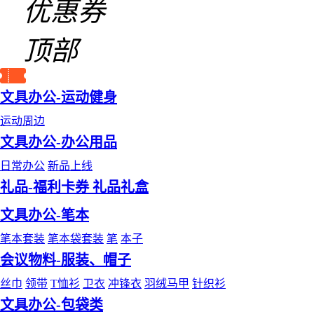
优惠券
顶部
文具办公-运动健身
运动周边
文具办公-办公用品
日常办公
新品上线
礼品-福利卡券 礼品礼盒
文具办公-笔本
笔本套装
笔本袋套装
笔
本子
会议物料-服装、帽子
丝巾
领带
T恤衫
卫衣
冲锋衣
羽绒马甲
针织衫
文具办公-包袋类