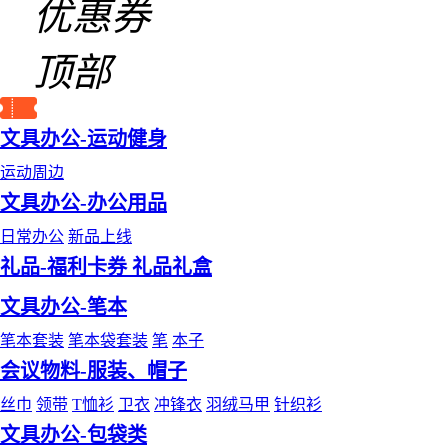
优惠券
顶部
文具办公-运动健身
运动周边
文具办公-办公用品
日常办公
新品上线
礼品-福利卡券 礼品礼盒
文具办公-笔本
笔本套装
笔本袋套装
笔
本子
会议物料-服装、帽子
丝巾
领带
T恤衫
卫衣
冲锋衣
羽绒马甲
针织衫
文具办公-包袋类