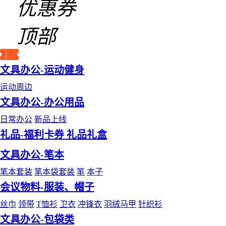
优惠券
顶部
文具办公-运动健身
运动周边
文具办公-办公用品
日常办公
新品上线
礼品-福利卡券 礼品礼盒
文具办公-笔本
笔本套装
笔本袋套装
笔
本子
会议物料-服装、帽子
丝巾
领带
T恤衫
卫衣
冲锋衣
羽绒马甲
针织衫
文具办公-包袋类