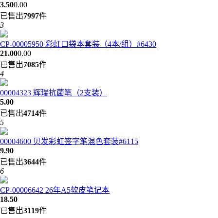
3.50
0.00
已售出
7997
件
3
CP-00005950 彩虹口袋本套装（4本/组）#6430
21.00
0.00
已售出
7085
件
4
00004323 辉瑞抗菌笔（2支装）
5.00
已售出
4714
件
5
00004600 贝发彩虹签字笔混色套装#6115
9.90
已售出
3644
件
6
CP-00006642 26年A5软皮笔记本
18.50
已售出
3119
件