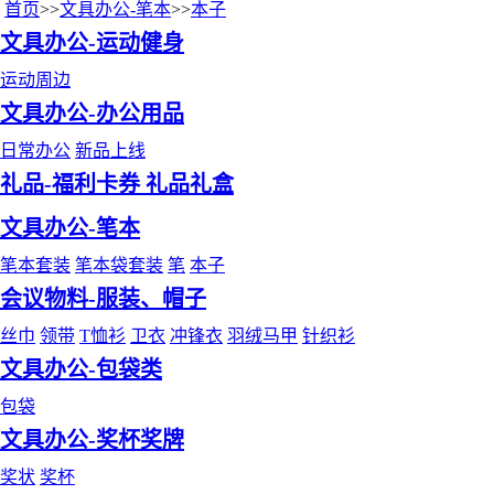
首页
>>
文具办公-笔本
>>
本子
文具办公-运动健身
运动周边
文具办公-办公用品
日常办公
新品上线
礼品-福利卡券 礼品礼盒
文具办公-笔本
笔本套装
笔本袋套装
笔
本子
会议物料-服装、帽子
丝巾
领带
T恤衫
卫衣
冲锋衣
羽绒马甲
针织衫
文具办公-包袋类
包袋
文具办公-奖杯奖牌
奖状
奖杯