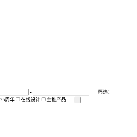
-
筛选：
175周年
在线设计
主推产品