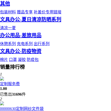
其他
包装材料
赠品专享
补差价专用链接
文具办公-夏日清凉防晒系列
清凉一夏
办公用品-差旅用品
休憩系列
充电系列
出行系列
文具办公-防疫物资
棉片
口罩
凝胶
防疫包
销量排行榜
1
定制服务费
1.00
已售出
31696
件
2
00000630定制网纱文件袋