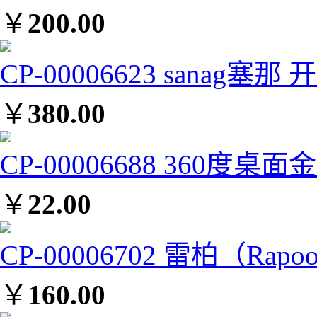
￥
200.00
CP-00006623 sanag
￥
380.00
CP-00006688 360度
￥
22.00
CP-00006702 雷柏（Ra
￥
160.00