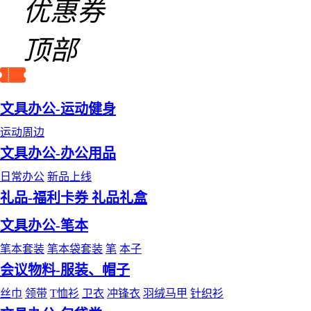
优惠券
顶部
文具办公-运动健身
运动周边
文具办公-办公用品
日常办公
新品上线
礼品-福利卡券 礼品礼盒
文具办公-笔本
笔本套装
笔本袋套装
笔
本子
会议物料-服装、帽子
丝巾
领带
T恤衫
卫衣
冲锋衣
羽绒马甲
针织衫