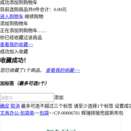
成功添加到购物车
目前选购商品共
0
件合计：
0.00
元
进入购物车
继续购物
添加到购物车
正在添加到购物车……
你已经收藏过该商品
查看我的收藏>>
成功加入收藏
收藏成功！
您已收藏了
1
个商品，
查看我的收藏>>
加标签
（最多可选3个）
添加
确定
取消
最多可选不超过三个标签
请至少选择1个标签
设置成
文具办公-包袋类
>>
包袋
>>CP-00006701 辉瑞拼接兜底帆布包