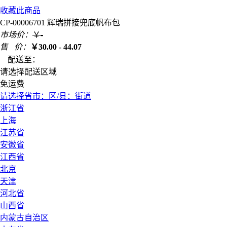
收藏此商品
CP-00006701 辉瑞拼接兜底帆布包
市场价：
￥
-
售 价：
￥
30.00 - 44.07
配送至：
请选择配送区域
免运费
请选择省
市：
区/县：
街道
浙江省
上海
江苏省
安徽省
江西省
北京
天津
河北省
山西省
内蒙古自治区