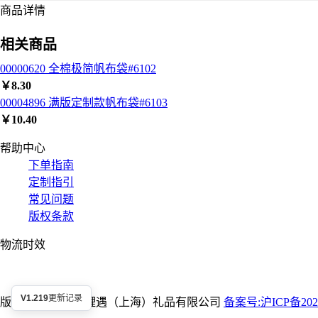
商品详情
相关商品
00000620 全棉极简帆布袋#6102
￥
8.30
00004896 满版定制款帆布袋#6103
￥
10.40
帮助中心
下单指南
定制指引
常见问题
版权条款
物流时效
V1.219
更新记录
版权所有 @2026 鲤遇（上海）礼品有限公司
备案号:沪ICP备2021