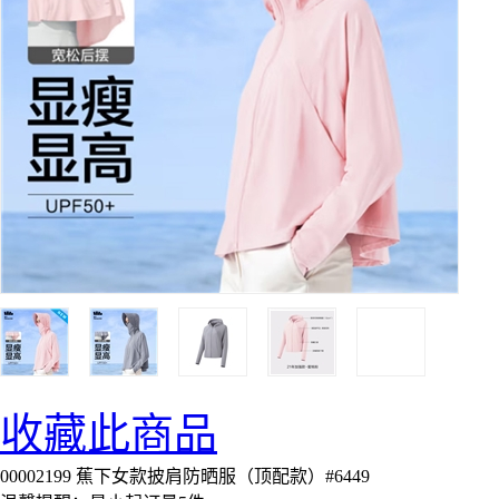
收藏此商品
00002199 蕉下女款披肩防晒服（顶配款）#6449